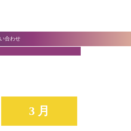
い合わせ
3月