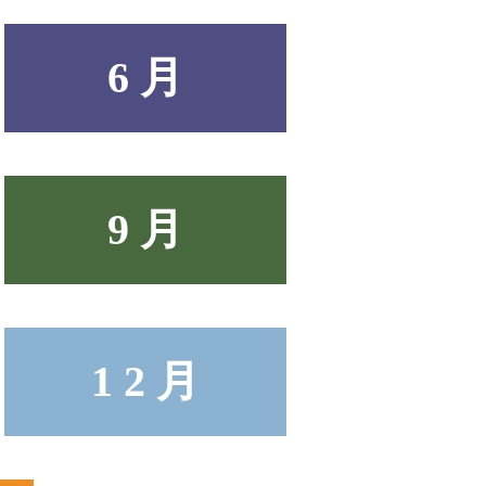
6月
9月
12月