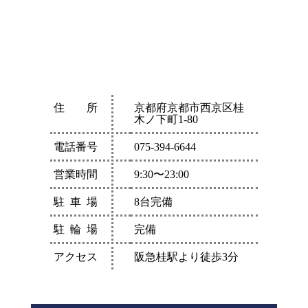
住
所
京都府京都市西京区桂
木ノ下町1-80
電
話
番
号
075-394-6644
営
業
時
間
9:30〜23:00
駐
車
場
8台完備
駐
輪
場
完備
ア
ク
セ
ス
阪急桂駅より徒歩3分